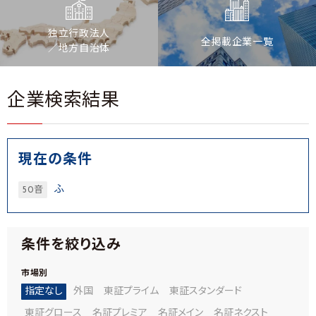
独立行政法人
全掲載企業一覧
／地方自治体
企業検索結果
現在の条件
ふ
50音
条件を絞り込み
市場別
指定なし
外国
東証プライム
東証スタンダード
東証グロース
名証プレミア
名証メイン
名証ネクスト