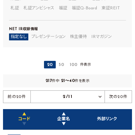
札証
札証アンビシャス
福証
福証Q-Board
東証REIT
NET IR
収録情報
指定なし
プレゼンテーション
株主優待
IRマガジン
件表示
20
50
100
217
21～40
件中
件を表示
2/11
前の20件
次の20件
▲
▲
コード
企業名
外部リンク
▼
▼