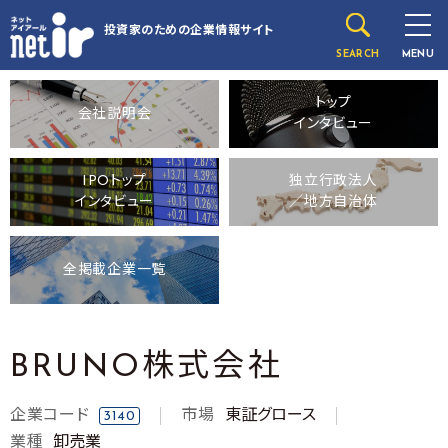
投資家のための
企業情報サイト
SEARCH
MENU
トップ
会社説明会
インタビュー
IPOトップ
独立行政法人
インタビュー
／地方自治体
全掲載企業一覧
BRUNO株式会社
企業コード
市場
東証グロース
3140
業種
卸売業