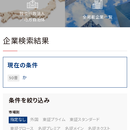
独立行政法人
全掲載企業一覧
／地方自治体
企業検索結果
現在の条件
か
50音
条件を絞り込み
市場別
指定なし
外国
東証プライム
東証スタンダード
東証グロース
名証プレミア
名証メイン
名証ネクスト