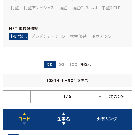
札証
札証アンビシャス
福証
福証Q-Board
東証REIT
NET IR
収録情報
指定なし
プレゼンテーション
株主優待
IRマガジン
件表示
20
50
100
103
1～20
件中
件を表示
1/6
次の20件
▲
▲
コード
企業名
外部リンク
▼
▼