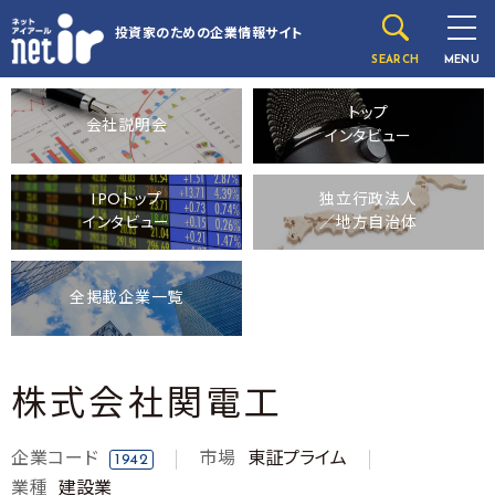
投資家のための
企業情報サイト
SEARCH
MENU
トップ
会社説明会
インタビュー
IPOトップ
独立行政法人
インタビュー
／地方自治体
全掲載企業一覧
株式会社関電工
企業コード
市場
東証プライム
1942
業種
建設業