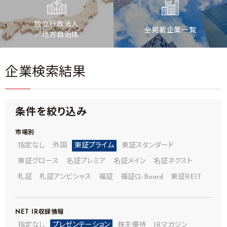
独立行政法人
全掲載企業一覧
／地方自治体
企業検索結果
条件を絞り込み
市場別
指定なし
外国
東証プライム
東証スタンダード
東証グロース
名証プレミア
名証メイン
名証ネクスト
札証
札証アンビシャス
福証
福証Q-Board
東証REIT
NET IR
収録情報
指定なし
プレゼンテーション
株主優待
IRマガジン