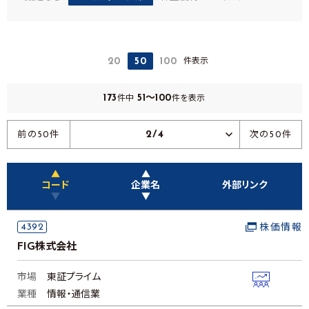
件表示
20
50
100
173
51～100
件中
件を表示
2/4
前の50件
次の50件
▲
▲
コード
企業名
外部リンク
▼
▼
4392
株価情報
FIG株式会社
市場
東証プライム
業種
情報・通信業