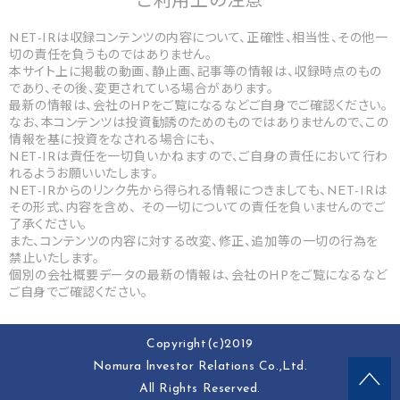
ご利用上の
注意
NET-IRは収録コンテンツの内容について、正確性、相当性、その他一
切の責任を負うものではありません。
本サイト上に掲載の動画、静止画、記事等の情報は、収録時点のもの
であり、その後、変更されている場合があります。
最新の情報は、会社のHPをご覧になるなどご自身でご確認ください。
なお、本コンテンツは投資勧誘のためのものではありませんので、この
情報を基に投資をなされる場合にも、
NET-IRは責任を一切負いかねますので、ご自身の責任において行わ
れるようお願いいたします。
NET-IRからのリンク先から得られる情報につきましても、NET-IRは
その形式、内容を含め、 その一切についての責任を負いませんのでご
了承ください。
また、コンテンツの内容に対する改変、修正、追加等の一切の行為を
禁止いたします。
個別の会社概要データの最新の情報は、会社のHPをご覧になるなど
ご自身でご確認ください。
Copyright(c)2019
Nomura lnvestor Relations Co.,Ltd.
All Rights Reserved.