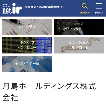
投資家のための
企業情報サイト
SEARCH
MENU
トップ
会社説明会
インタビュー
IPOトップ
独立行政法人
インタビュー
／地方自治体
全掲載企業一覧
月島ホールディングス株式
会社