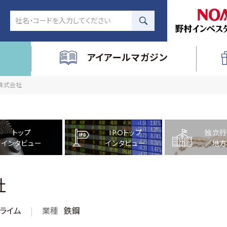
アイアールマガジン
線株式会社
トップ
IPOトップ
独立行
インタビュー
インタビュー
／地方
社
ライム
業種
鉄鋼