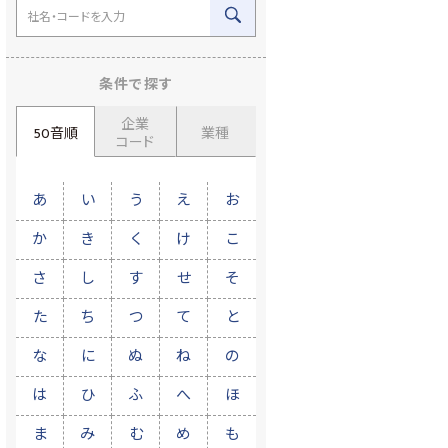
条件で探す
企業
50音順
業種
コード
あ
い
う
え
お
か
き
く
け
こ
さ
し
す
せ
そ
た
ち
つ
て
と
な
に
ぬ
ね
の
は
ひ
ふ
へ
ほ
ま
み
む
め
も