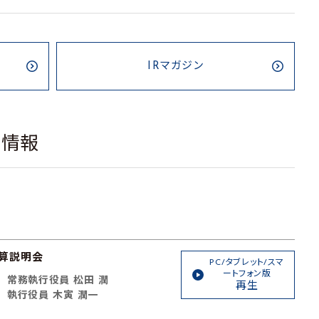
IRマガジン
載情報
決算説明会
PC/タブレット/スマ
ートフォン版
常務執行役員 松田 潤
再生
執行役員 木寅 潤一