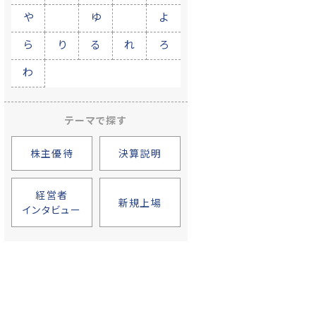
や
ゆ
よ
ら
り
る
れ
ろ
わ
テーマで探す
株主優待
決算説明
経営者
新規上場
インタビュー