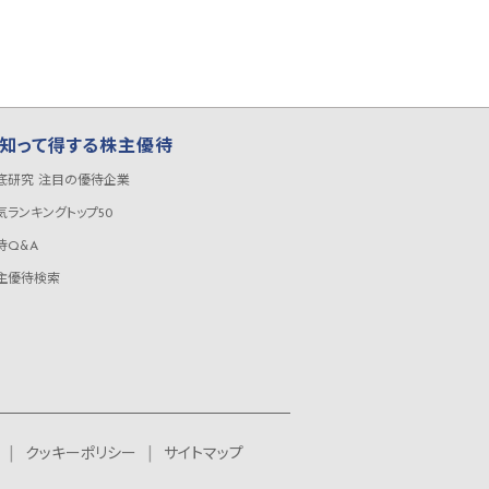
知って得する株主優待
底研究 注目の優待企業
気ランキングトップ50
待Q&A
主優待検索
クッキーポリシー
サイトマップ