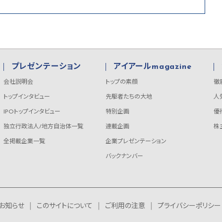
プレゼンテーション
アイアールmagazine
会社説明会
トップの素顔
徹
トップインタビュー
先駆者たちの大地
人
IPOトップインタビュー
特別企画
優
独立行政法人/地方自治体一覧
連載企画
株
全掲載企業一覧
企業プレゼンテーション
バックナンバー
お知らせ
このサイトについて
ご利用の注意
プライバシーポリシー