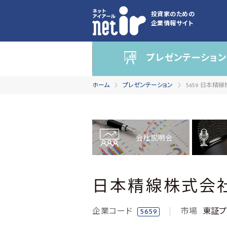
投資家のための
企業情報サイト
プレゼンテーション
ホーム
プレゼンテーション
5659 日本精
会社説明会
日本精線株式会
企業コード
市場
東証プ
5659