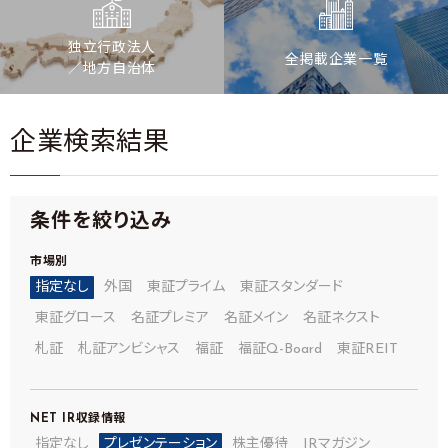
独立行政法人
全掲載企業一覧
／地方自治体
企業検索結果
条件を絞り込み
市場別
指定なし
外国
東証プライム
東証スタンダード
東証グロース
名証プレミア
名証メイン
名証ネクスト
札証
札証アンビシャス
福証
福証Q-Board
東証REIT
NET IR
収録情報
指定なし
プレゼンテーション
株主優待
IRマガジン