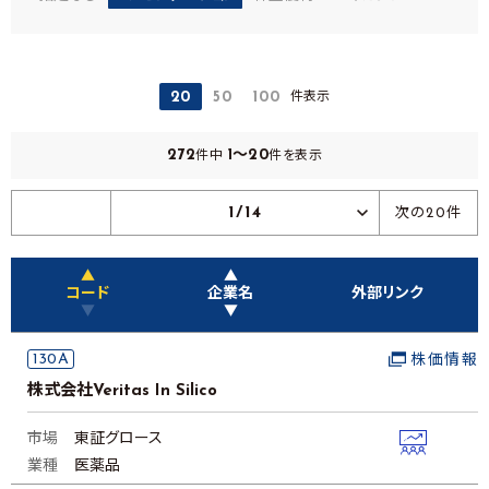
件表示
20
50
100
272
1～20
件中
件を表示
1/14
次の20件
▲
▲
コード
企業名
外部リンク
▼
▼
130A
株価情報
株式会社Veritas In Silico
市場
東証グロース
業種
医薬品