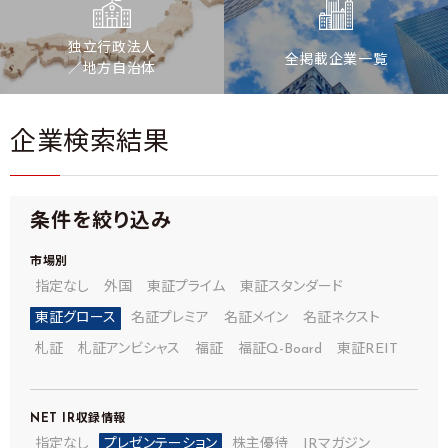
独立行政法人
全掲載企業一覧
／地方自治体
企業検索結果
条件を絞り込み
市場別
指定なし
外国
東証プライム
東証スタンダード
東証グロース
名証プレミア
名証メイン
名証ネクスト
札証
札証アンビシャス
福証
福証Q-Board
東証REIT
NET IR
収録情報
指定なし
プレゼンテーション
株主優待
IRマガジン