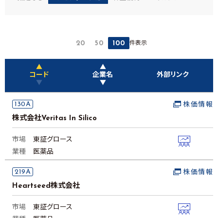
件表示
20
50
100
▲
▲
コード
企業名
外部リンク
▼
▼
130A
株価情報
株式会社Veritas In Silico
市場
東証グロース
業種
医薬品
219A
株価情報
Heartseed株式会社
市場
東証グロース