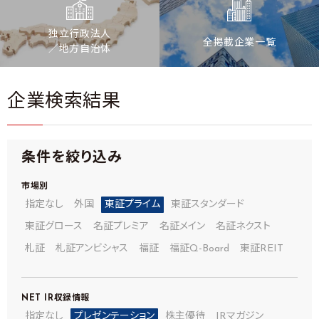
独立行政法人
全掲載企業一覧
／地方自治体
企業検索結果
条件を絞り込み
市場別
指定なし
外国
東証プライム
東証スタンダード
東証グロース
名証プレミア
名証メイン
名証ネクスト
札証
札証アンビシャス
福証
福証Q-Board
東証REIT
NET IR
収録情報
指定なし
プレゼンテーション
株主優待
IRマガジン