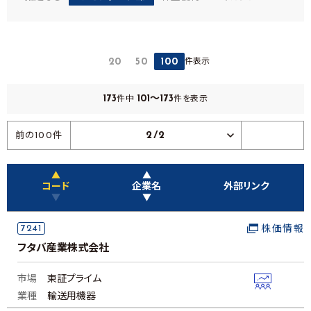
件表示
20
50
100
173
101～173
件中
件を表示
2/2
前の100件
▲
▲
コード
企業名
外部リンク
▼
▼
7241
株価情報
フタバ産業株式会社
市場
東証プライム
業種
輸送用機器