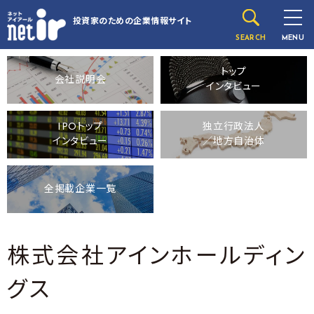
投資家のための
企業情報サイト
SEARCH
MENU
トップ
会社説明会
インタビュー
IPOトップ
独立行政法人
インタビュー
／地方自治体
全掲載企業一覧
株式会社アインホールディン
グス