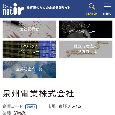
投資家のための
企業情報サイト
SEARCH
MENU
トップ
会社説明会
インタビュー
IPOトップ
独立行政法人
インタビュー
／地方自治体
全掲載企業一覧
泉州電業株式会社
企業コード
市場
東証プライム
9824
業種
卸売業