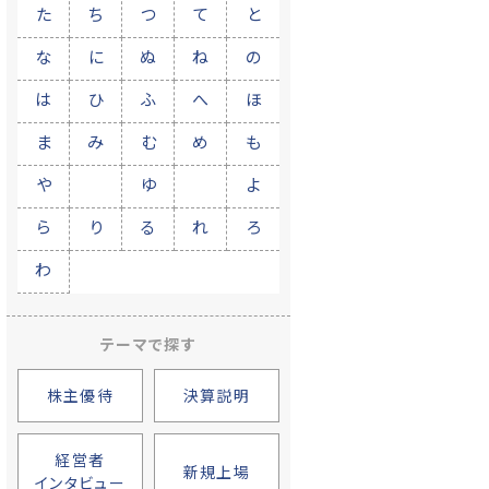
た
ち
つ
て
と
な
に
ぬ
ね
の
は
ひ
ふ
へ
ほ
ま
み
む
め
も
や
ゆ
よ
ら
り
る
れ
ろ
わ
テーマで探す
株主優待
決算説明
経営者
新規上場
インタビュー