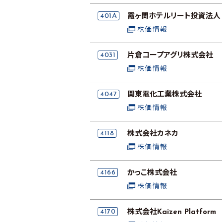
401A
霞ヶ関ホテルリート投資法人
株価情報
4031
片倉コープアグリ株式会社
株価情報
4047
関東電化工業株式会社
株価情報
4118
株式会社カネカ
株価情報
4166
かっこ株式会社
株価情報
4170
株式会社Kaizen Platform