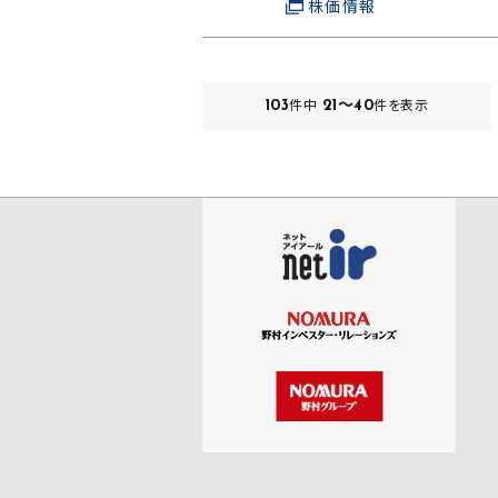
株価情報
103
21～40
件中
件を表示