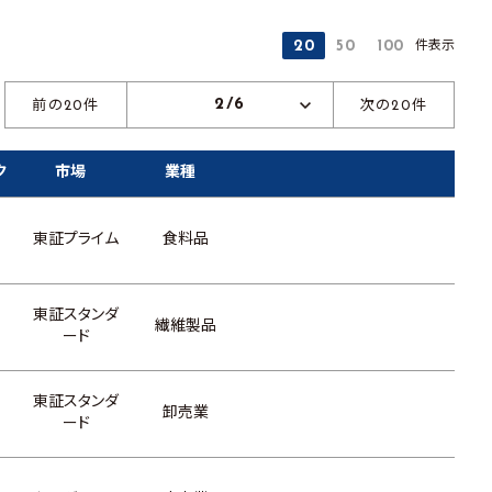
件表示
20
50
100
2/6
前の20件
次の20件
ク
市場
業種
東証プライム
食料品
東証スタンダ
繊維製品
ード
東証スタンダ
卸売業
ード