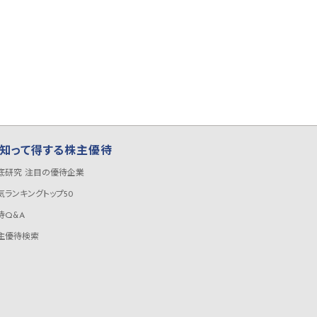
知って得する株主優待
底研究 注目の優待企業
気ランキングトップ50
待Q&A
主優待検索