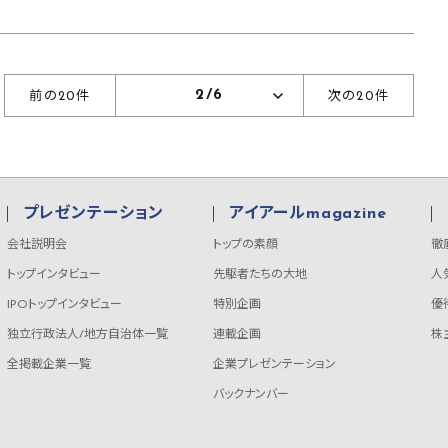
2/6
前の20件
次の20件
プレゼンテーション
アイアールmagazine
会社説明会
トップの素顔
徹
トップインタビュー
先駆者たちの大地
人
IPOトップインタビュー
特別企画
優
独立行政法人/地方自治体一覧
連載企画
株
全掲載企業一覧
企業プレゼンテーション
バックナンバー