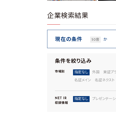
企業検索結果
現在の条件
か
50音
条件を絞り込み
市場別
指定なし
外国
東証プ
名証メイン
名証ネクスト
NET IR
指定なし
プレゼンテーシ
収録情報