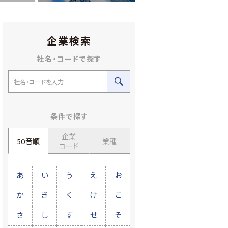
企業検索
社名・コードで探す
条件で探す
企業
50音順
業種
コード
あ
い
う
え
お
か
き
く
け
こ
さ
し
す
せ
そ