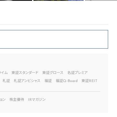
ライム
東証スタンダード
東証グロース
名証プレミア
札証
札証アンビシャス
福証
福証Q-Board
東証REIT
ョン
株主優待
IRマガジン