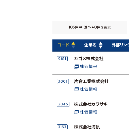
103
21～40
件中
件を表示
▲
▲
コード
企業名
外部リン
▼
▼
2811
カゴメ株式会社
株価情報
3001
片倉工業株式会社
株価情報
3045
株式会社カワサキ
株価情報
3133
株式会社海帆