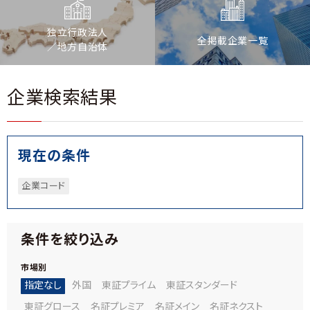
独立行政法人
全掲載企業一覧
／地方自治体
企業検索結果
現在の条件
企業コード
条件を絞り込み
市場別
指定なし
外国
東証プライム
東証スタンダード
東証グロース
名証プレミア
名証メイン
名証ネクスト