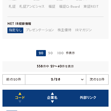
札証
札証アンビシャス
福証
福証Q-Board
東証REIT
NET IR
収録情報
指定なし
プレゼンテーション
株主優待
IRマガジン
件表示
20
50
100
558
21～40
件中
件を表示
2/28
前の20件
次の20件
▲
▲
コード
企業名
外部リンク
▼
▼