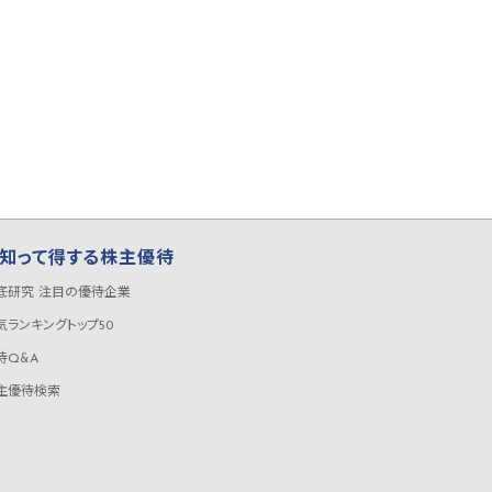
知って得する株主優待
底研究 注目の優待企業
気ランキングトップ50
待Q&A
主優待検索