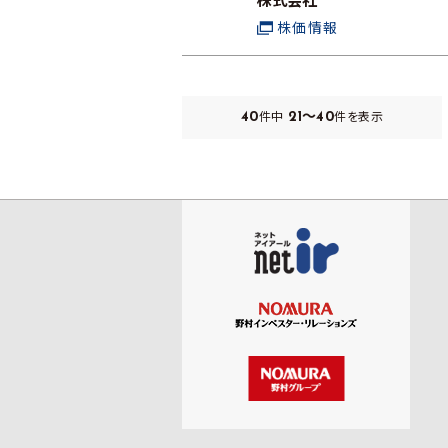
株式会社
株価情報
40
21～40
件中
件を表示