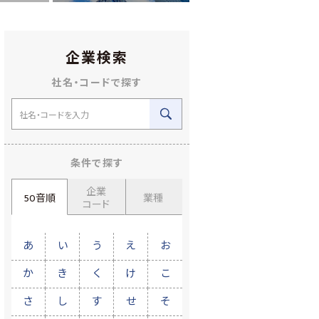
企業検索
社名・コードで探す
条件で探す
企業
50音順
業種
コード
あ
い
う
え
お
か
き
く
け
こ
さ
し
す
せ
そ