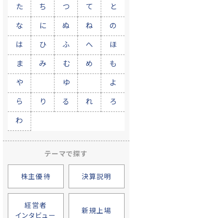
た
ち
つ
て
と
な
に
ぬ
ね
の
は
ひ
ふ
へ
ほ
ま
み
む
め
も
や
ゆ
よ
ら
り
る
れ
ろ
わ
テーマで探す
株主優待
決算説明
経営者
新規上場
インタビュー