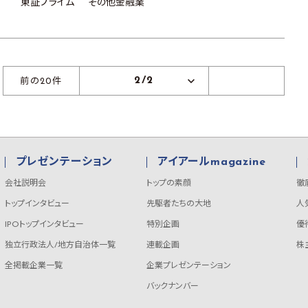
東証プライム
その他金融業
2/2
前の20件
プレゼンテーション
アイアールmagazine
会社説明会
トップの素顔
徹
トップインタビュー
先駆者たちの大地
人
IPOトップインタビュー
特別企画
優
独立行政法人/地方自治体一覧
連載企画
株
全掲載企業一覧
企業プレゼンテーション
バックナンバー