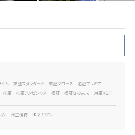
ライム
東証スタンダード
東証グロース
名証プレミア
札証
札証アンビシャス
福証
福証Q-Board
東証REIT
ョン
株主優待
IRマガジン