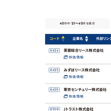
40
21～40
件中
件を表示
▲
▲
コード
企業名
外部リン
▼
▼
8424
芙蓉総合リース株式会社
株価情報
8425
みずほリース株式会社
株価情報
8439
東京センチュリー株式会社
株価情報
8508
Jトラスト株式会社