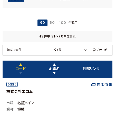
件表示
20
50
100
42
21～40
件中
件を表示
2/3
前の20件
次の20件
▲
▲
コード
企業名
外部リンク
▼
▼
6225
株価情報
株式会社エコム
市場
名証メイン
業種
機械