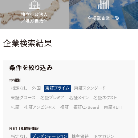
独立行政法人
全掲載企業一覧
／地方自治体
企業検索結果
条件を絞り込み
市場別
指定なし
外国
東証プライム
東証スタンダード
東証グロース
名証プレミア
名証メイン
名証ネクスト
札証
札証アンビシャス
福証
福証Q-Board
東証REIT
NET IR
収録情報
指定なし
プレゼンテーション
株主優待
IRマガジン