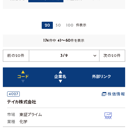
件表示
20
50
100
174
41～60
件中
件を表示
3/9
前の20件
次の20件
▲
▲
コード
企業名
外部リンク
▼
▼
4027
株価情報
テイカ株式会社
市場
東証プライム
業種
化学