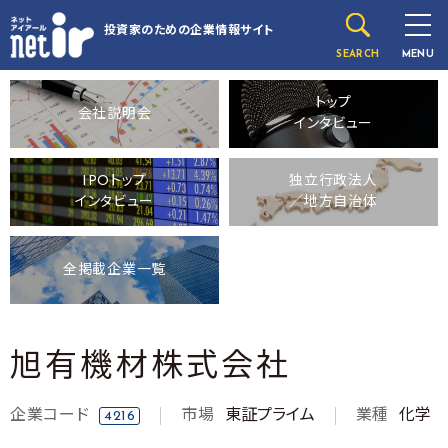
投資家のための
企業情報サイト
SEARCH
MENU
トップ
会社説明会
インタビュー
IPOトップ
独立行政法人
インタビュー
／地方自治体
全掲載企業一覧
旭有機材株式会社
企業コード
市場
東証プライム
業種
化学
4216