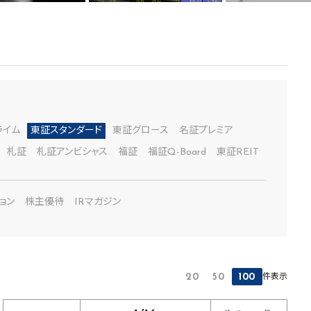
ライム
東証スタンダード
東証グロース
名証プレミア
札証
札証アンビシャス
福証
福証Q-Board
東証REIT
ョン
株主優待
IRマガジン
件表示
20
50
100