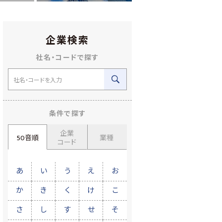
企業検索
社名・コードで探す
条件で探す
企業
50音順
業種
コード
あ
い
う
え
お
か
き
く
け
こ
さ
し
す
せ
そ