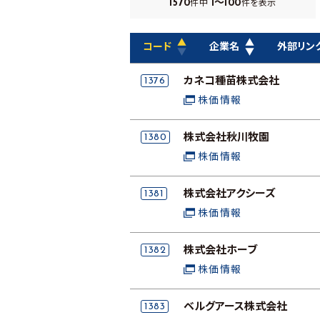
1570
1～100
件中
件を表示
▲
▲
コード
企業名
外部リン
▼
▼
1376
カネコ種苗株式会社
株価情報
1380
株式会社秋川牧園
株価情報
1381
株式会社アクシーズ
株価情報
1382
株式会社ホーブ
株価情報
1383
ベルグアース株式会社