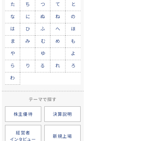
た
ち
つ
て
と
な
に
ぬ
ね
の
は
ひ
ふ
へ
ほ
ま
み
む
め
も
や
ゆ
よ
ら
り
る
れ
ろ
わ
テーマで探す
株主優待
決算説明
経営者
新規上場
インタビュー