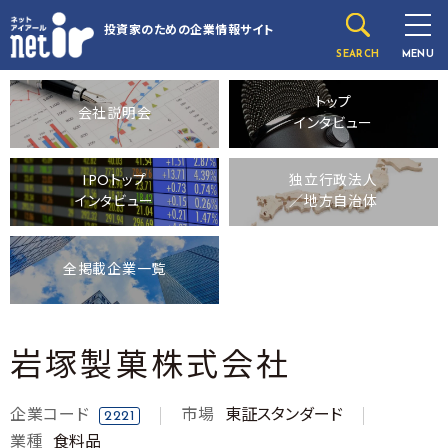
投資家のための
企業情報サイト
SEARCH
MENU
トップ
会社説明会
インタビュー
IPOトップ
独立行政法人
インタビュー
／地方自治体
全掲載企業一覧
岩塚製菓株式会社
企業コード
市場
東証スタンダード
2221
業種
食料品