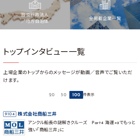
独立行政法人
全掲載企業一覧
／地方自治体
トップインタビュー一覧
上場企業のトップからのメッセージが動画／音声でご覧いただ
けます。
件表示
20
50
100
9104
株式会社商船三井
アンクル船長の謎解きクルーズ Part4 海運+αでもっと
強い「商船三井」に