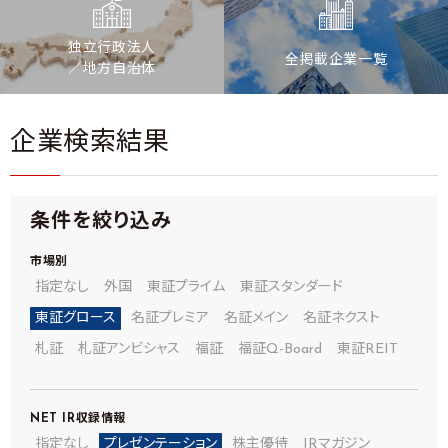
独立行政法人
全掲載企業一覧
／地方自治体
企業検索結果
条件を絞り込み
市場別
指定なし
外国
東証プライム
東証スタンダード
東証グロース
名証プレミア
名証メイン
名証ネクスト
札証
札証アンビシャス
福証
福証Q-Board
東証REIT
NET IR
収録情報
指定なし
プレゼンテーション
株主優待
IRマガジン