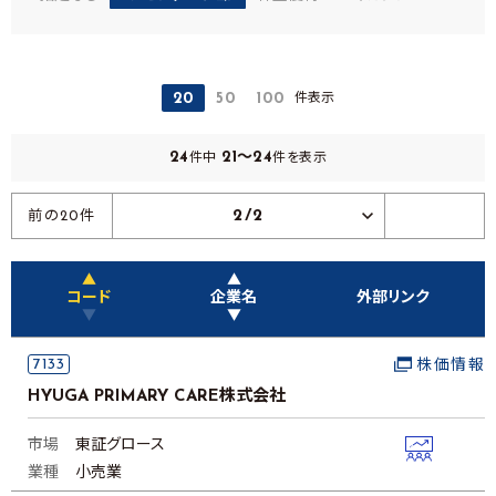
件表示
20
50
100
24
21～24
件中
件を表示
2/2
前の20件
▲
▲
コード
企業名
外部リンク
▼
▼
7133
株価情報
HYUGA PRIMARY CARE株式会社
市場
東証グロース
業種
小売業