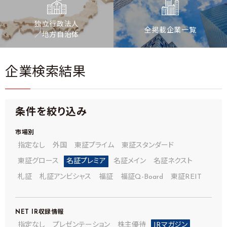
独立行政法人
全掲載企業一覧
／地方自治体
企業検索結果
条件を絞り込み
市場別
指定なし
外国
東証プライム
東証スタンダード
東証グロース
名証プレミア
名証メイン
名証ネクスト
札証
札証アンビシャス
福証
福証Q-Board
東証REIT
NET IR
収録情報
指定なし
プレゼンテーション
株主優待
IRマガジン