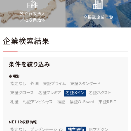
独立行政法人
全掲載企業一覧
／地方自治体
企業検索結果
条件を絞り込み
市場別
指定なし
外国
東証プライム
東証スタンダード
東証グロース
名証プレミア
名証メイン
名証ネクスト
札証
札証アンビシャス
福証
福証Q-Board
東証REIT
NET IR
収録情報
指定なし
プレゼンテーション
株主優待
IRマガジン