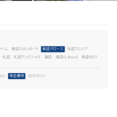
ライム
東証スタンダード
東証グロース
名証プレミア
札証
札証アンビシャス
福証
福証Q-Board
東証REIT
ョン
株主優待
IRマガジン