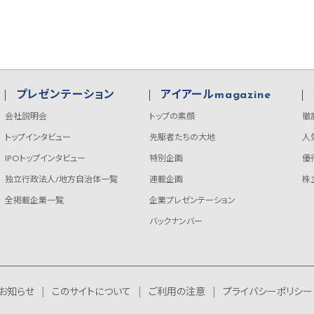
プレゼンテーション
アイアールmagazine
会社説明会
トップの素顔
徹
トップインタビュー
先駆者たちの大地
人
IPOトップインタビュー
特別企画
優
独立行政法人/地方自治体一覧
連載企画
株
全掲載企業一覧
企業プレゼンテーション
バックナンバー
お知らせ
このサイトについて
ご利用の注意
プライバシーポリシー