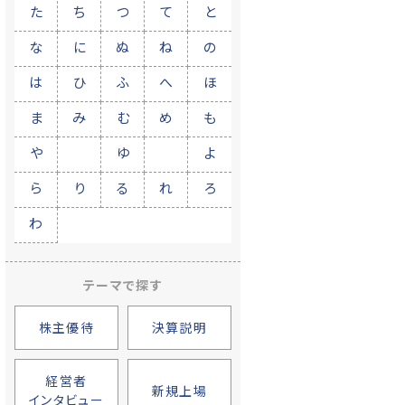
た
ち
つ
て
と
な
に
ぬ
ね
の
は
ひ
ふ
へ
ほ
ま
み
む
め
も
や
ゆ
よ
ら
り
る
れ
ろ
わ
テーマで探す
株主優待
決算説明
経営者
新規上場
インタビュー