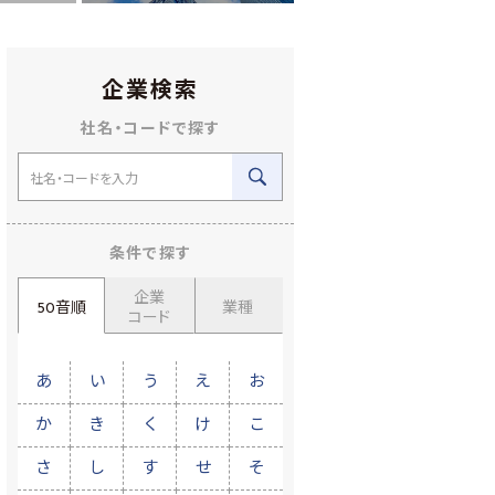
企業検索
社名・コードで探す
条件で探す
企業
50音順
業種
コード
あ
い
う
え
お
か
き
く
け
こ
さ
し
す
せ
そ