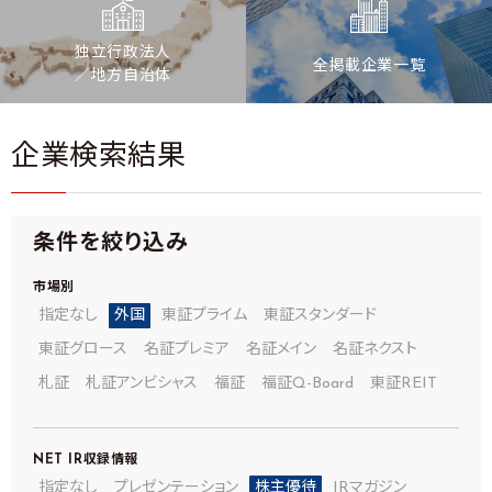
独立行政法人
全掲載企業一覧
／地方自治体
企業検索結果
条件を絞り込み
市場別
指定なし
外国
東証プライム
東証スタンダード
東証グロース
名証プレミア
名証メイン
名証ネクスト
札証
札証アンビシャス
福証
福証Q-Board
東証REIT
NET IR
収録情報
指定なし
プレゼンテーション
株主優待
IRマガジン