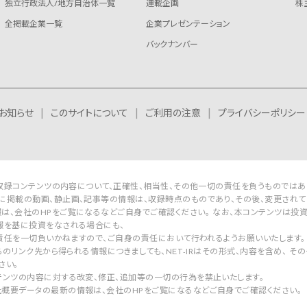
独立行政法人/地方自治体一覧
連載企画
株
全掲載企業一覧
企業プレゼンテーション
バックナンバー
お知らせ
このサイトについて
ご利用の注意
プライバシーポリシー
Rは収録コンテンツの内容について、正確性、相当性、その他一切の責任を負うものではあ
に掲載の動画、静止画、記事等の情報は、収録時点のものであり、その後、変更されて
は、会社のHPをご覧になるなどご自身でご確認ください。 なお、本コンテンツは投
報を基に投資をなされる場合にも、
Rは責任を一切負いかねますので、ご自身の責任において行われるようお願いいたします。
Rからのリンク先から得られる情報につきましても、NET-IRはその形式、内容を含め、
さい。
テンツの内容に対する改変、修正、追加等の一切の行為を禁止いたします。
概要データの最新の情報は、会社のHPをご覧になるなどご自身でご確認ください。