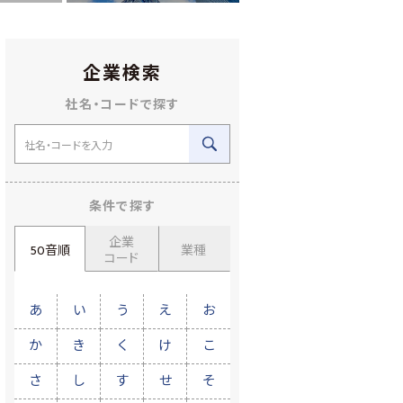
企業検索
社名・コードで探す
条件で探す
企業
50音順
業種
コード
あ
い
う
え
お
か
き
く
け
こ
さ
し
す
せ
そ