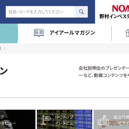
アイアールマガジン
覧
会社説明会のプレゼンテー
ン
ーなど、動画コンテンツを
ップ
IPOトップ
独立行
ンタビュー
インタビュー
／地方