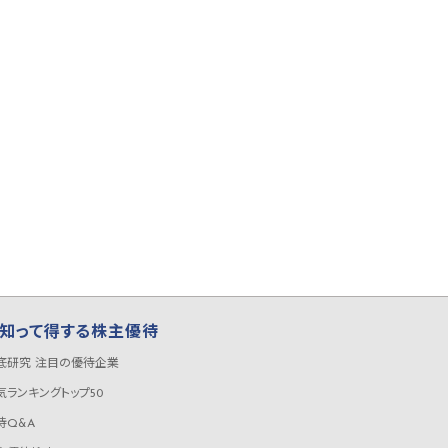
知って得する株主優待
底研究 注目の優待企業
気ランキングトップ50
待Q&A