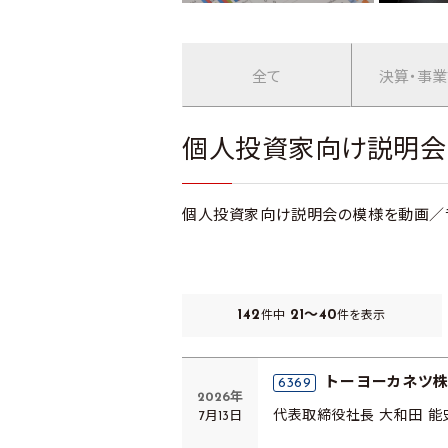
全て
決算・事
個人投資家向け説明会
個人投資家向け説明会の模様を動画／
142
21～40
件中
件を表示
トーヨーカネツ
6369
2026年
7月13日
代表取締役社長 大和田 能