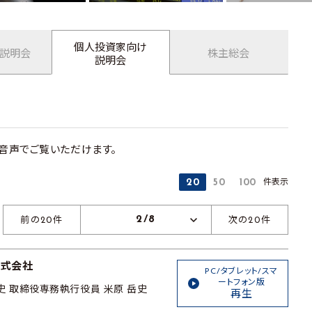
個人投資家向け
業説明会
株主総会
説明会
音声でご覧いただけます。
件表示
20
50
100
2/8
前の20件
次の20件
株式会社
PC/タブレット/スマ
ートフォン版
史 取締役専務執行役員 米原 岳史
再生