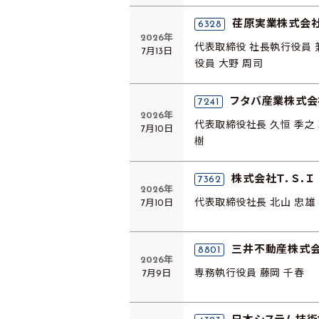
荏原実業株式会
6328
2026年
代表取締役 社長執行役員 兼
7月13日
役員 大野 周司
フタバ産業株式会
7241
2026年
代表取締役社長 久恒 季之 
7月10日
樹
株式会社Ｔ．Ｓ．Ｉ
7362
2026年
7月10日
代表取締役社長 北山 忠雄
三井不動産株式
8801
2026年
7月9日
専務執行役員 藤岡 千春