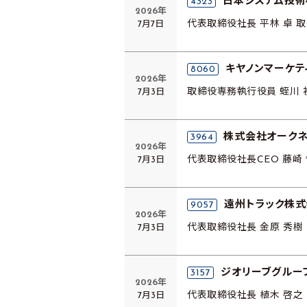
日本システム技術
4323
2026年
7月7日
代表取締役社長 平林 卓 
キヤノンマーケテ
8060
2026年
7月3日
取締役専務執行役員 蛭川 
株式会社オークネ
3964
2026年
7月3日
代表取締役社長CEO 藤崎
遠州トラック株式
9057
2026年
7月3日
代表取締役社長 金原 秀樹
ジオリーブグルー
3157
2026年
7月3日
代表取締役社長 植木 啓之