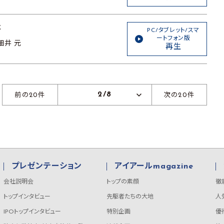
社
PC/タブレット/スマ
ートフォン版
細井 元
再生
2/8
前の20件
次の20件
プレゼンテーション
アイアールmagazine
会社説明会
トップの素顔
徹
トップインタビュー
先駆者たちの大地
人
IPOトップインタビュー
特別企画
優