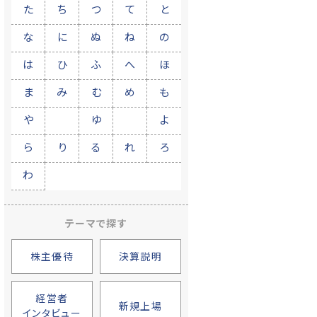
た
ち
つ
て
と
な
に
ぬ
ね
の
は
ひ
ふ
へ
ほ
ま
み
む
め
も
や
ゆ
よ
ら
り
る
れ
ろ
わ
テーマで探す
株主優待
決算説明
経営者
新規上場
インタビュー