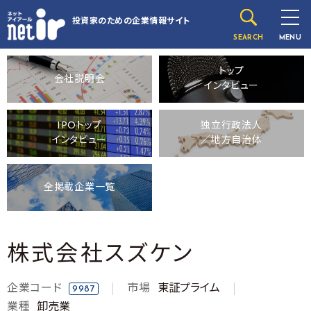
投資家のための
企業情報サイト
SEARCH
MENU
トップ
会社説明会
インタビュー
IPOトップ
独立行政法人
インタビュー
／地方自治体
全掲載企業一覧
株式会社スズケン
企業コード
市場
東証プライム
9987
業種
卸売業