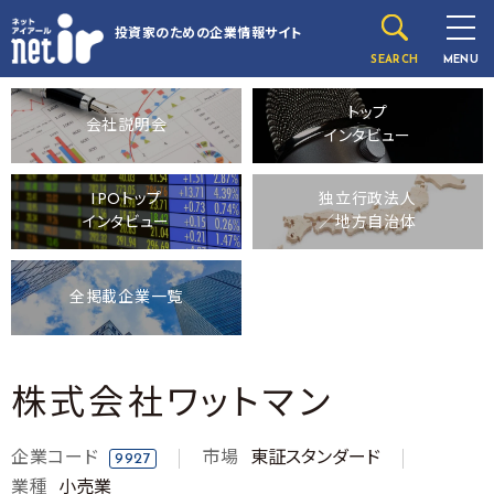
投資家のための
企業情報サイト
SEARCH
MENU
トップ
会社説明会
インタビュー
IPOトップ
独立行政法人
インタビュー
／地方自治体
全掲載企業一覧
株式会社ワットマン
企業コード
市場
東証スタンダード
9927
業種
小売業