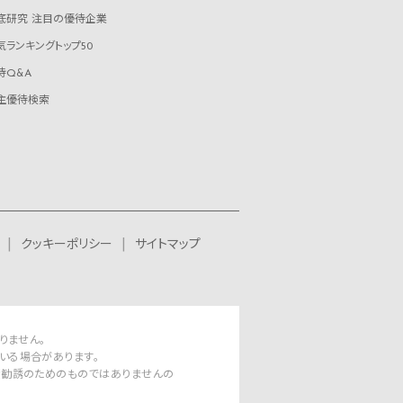
底研究 注目の優待企業
気ランキングトップ50
待Q&A
主優待検索
クッキーポリシー
サイトマップ
りません。
いる場合があります。
資勧誘のためのものではありませんの