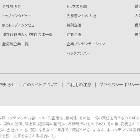
会社説明会
トップの素顔
徹
トップインタビュー
先駆者たちの大地
人
IPOトップインタビュー
特別企画
優
独立行政法人/地方自治体一覧
連載企画
株
全掲載企業一覧
企業プレゼンテーション
バックナンバー
お知らせ
このサイトについて
ご利用の注意
プライバシーポリシー
Rは収録コンテンツの内容について、正確性、相当性、その他一切の責任を負うものではあ
に掲載の動画、静止画、記事等の情報は、収録時点のものであり、その後、変更されて
は、会社のHPをご覧になるなどご自身でご確認ください。 なお、本コンテンツは投
報を基に投資をなされる場合にも、