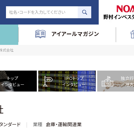
アイアールマガジン
庫株式会社
トップ
IPOトップ
独立行
インタビュー
インタビュー
／地方
社
タンダード
業種
倉庫・運輸関連業