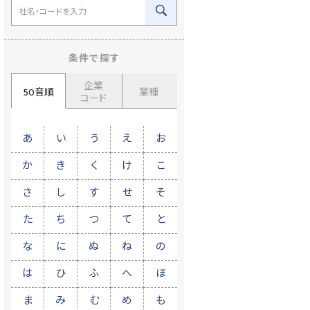
条件で探す
企業
50音順
業種
コード
あ
い
う
え
お
か
き
く
け
こ
さ
し
す
せ
そ
た
ち
つ
て
と
な
に
ぬ
ね
の
は
ひ
ふ
へ
ほ
ま
み
む
め
も