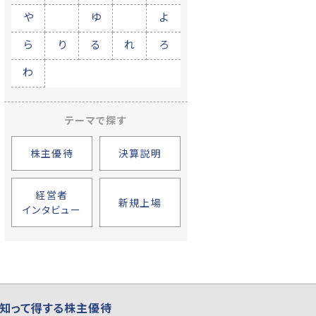
や
ゆ
よ
ら
り
る
れ
ろ
わ
テーマで探す
株主優待
決算説明
経営者
新規上場
インタビュー
知って得する株主優待