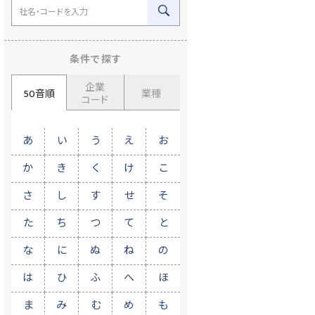
条件で探す
企業
50音順
業種
コード
あ
い
う
え
お
か
き
く
け
こ
さ
し
す
せ
そ
た
ち
つ
て
と
な
に
ぬ
ね
の
は
ひ
ふ
へ
ほ
ま
み
む
め
も