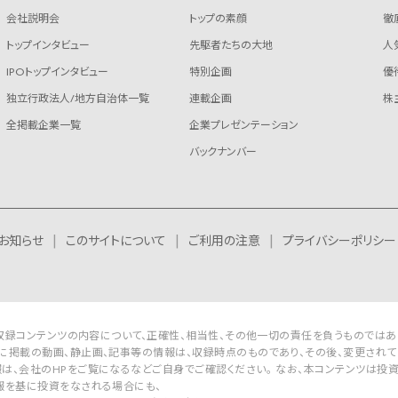
会社説明会
トップの素顔
徹
トップインタビュー
先駆者たちの大地
人
IPOトップインタビュー
特別企画
優
独立行政法人/地方自治体一覧
連載企画
株
全掲載企業一覧
企業プレゼンテーション
バックナンバー
お知らせ
このサイトについて
ご利用の注意
プライバシーポリシー
Rは収録コンテンツの内容について、正確性、相当性、その他一切の責任を負うものではあ
に掲載の動画、静止画、記事等の情報は、収録時点のものであり、その後、変更されて
は、会社のHPをご覧になるなどご自身でご確認ください。 なお、本コンテンツは投
報を基に投資をなされる場合にも、