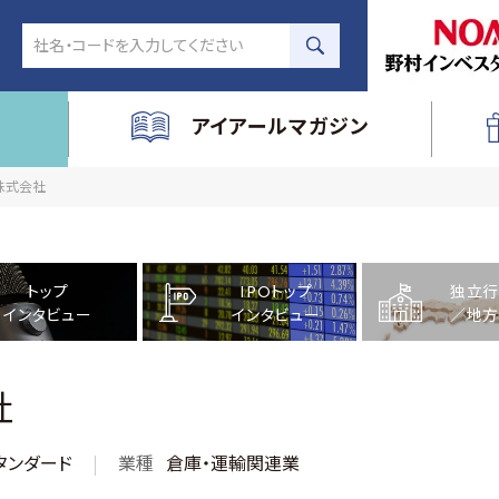
アイアールマガジン
庫株式会社
トップ
IPOトップ
独立行
インタビュー
インタビュー
／地方
社
タンダード
業種
倉庫・運輸関連業