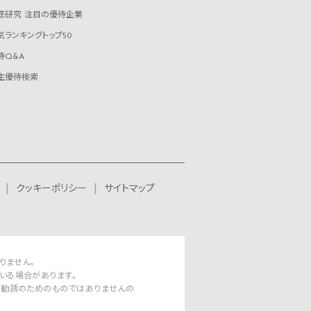
底研究 注目の優待企業
気ランキングトップ50
待Q&A
主優待検索
クッキーポリシー
サイトマップ
りません。
いる場合があります。
資勧誘のためのものではありませんの