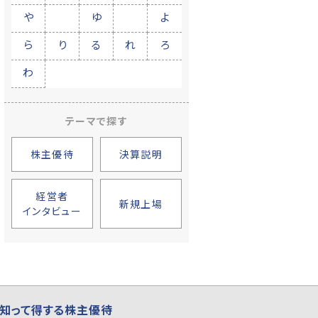
や
ゆ
よ
ら
り
る
れ
ろ
わ
テーマで探す
株主優待
決算説明
経営者
新規上場
インタビュー
知って得する株主優待