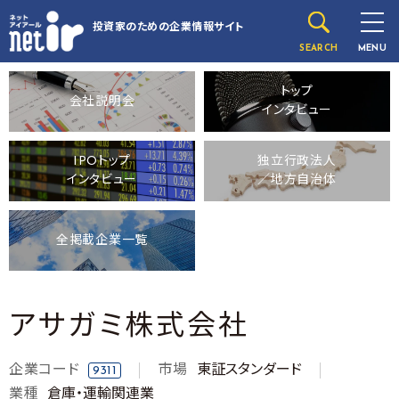
投資家のための
企業情報サイト
SEARCH
MENU
トップ
会社説明会
インタビュー
IPOトップ
独立行政法人
インタビュー
／地方自治体
全掲載企業一覧
アサガミ株式会社
企業コード
市場
東証スタンダード
9311
業種
倉庫・運輸関連業