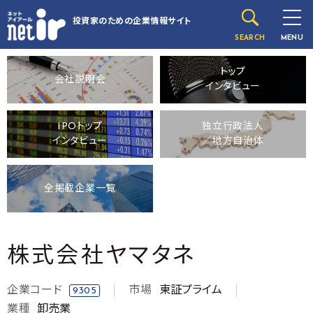
投資家のための
企業情報サイト
SEARCH
MENU
トップ
会社説明会
インタビュー
IPOトップ
独立行政法人
インタビュー
／地方自治体
全掲載企業一覧
株式会社ヤマタネ
企業コード
市場
東証プライム
9305
業種
卸売業