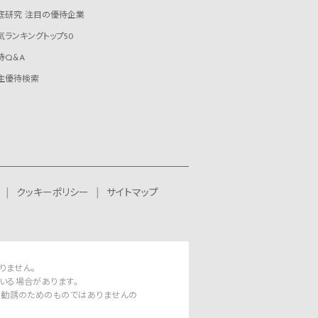
底研究 注目の優待企業
気ランキングトップ50
待Q&A
主優待検索
クッキーポリシー
サイトマップ
りません。
いる場合があります。
資勧誘のためのものではありませんの