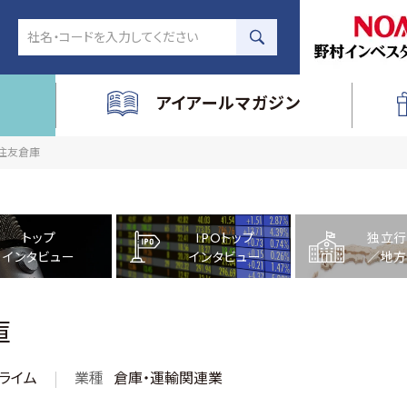
アイアールマガジン
社住友倉庫
トップ
IPOトップ
独立行
インタビュー
インタビュー
／地方
庫
ライム
業種
倉庫・運輸関連業