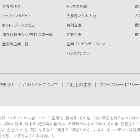
会社説明会
トップの素顔
徹
トップインタビュー
先駆者たちの大地
人
IPOトップインタビュー
特別企画
優
独立行政法人/地方自治体一覧
連載企画
株
全掲載企業一覧
企業プレゼンテーション
バックナンバー
お知らせ
このサイトについて
ご利用の注意
プライバシーポリシー
Rは収録コンテンツの内容について、正確性、相当性、その他一切の責任を負うものではあ
に掲載の動画、静止画、記事等の情報は、収録時点のものであり、その後、変更されて
は、会社のHPをご覧になるなどご自身でご確認ください。 なお、本コンテンツは投
報を基に投資をなされる場合にも、