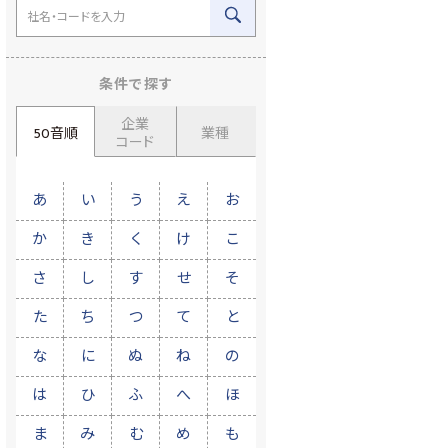
条件で探す
企業
50音順
業種
コード
あ
い
う
え
お
か
き
く
け
こ
さ
し
す
せ
そ
た
ち
つ
て
と
な
に
ぬ
ね
の
は
ひ
ふ
へ
ほ
ま
み
む
め
も