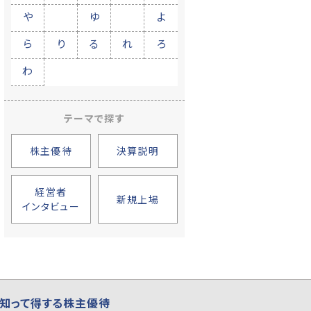
や
ゆ
よ
ら
り
る
れ
ろ
わ
テーマで探す
株主優待
決算説明
経営者
新規上場
インタビュー
知って得する株主優待