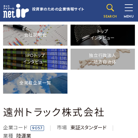
投資家のための
企業情報サイト
SEARCH
MENU
トップ
会社説明会
インタビュー
IPOトップ
独立行政法人
インタビュー
／地方自治体
全掲載企業一覧
遠州トラック株式会社
企業コード
市場
東証スタンダード
9057
業種
陸運業