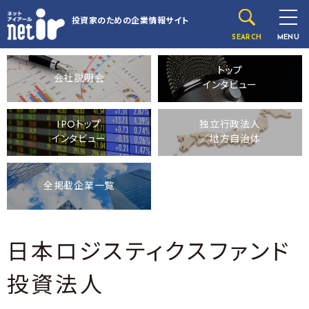
投資家のための
企業情報サイト
SEARCH
MENU
トップ
会社説明会
インタビュー
IPOトップ
独立行政法人
インタビュー
／地方自治体
全掲載企業一覧
日本ロジスティクスファンド
投資法人