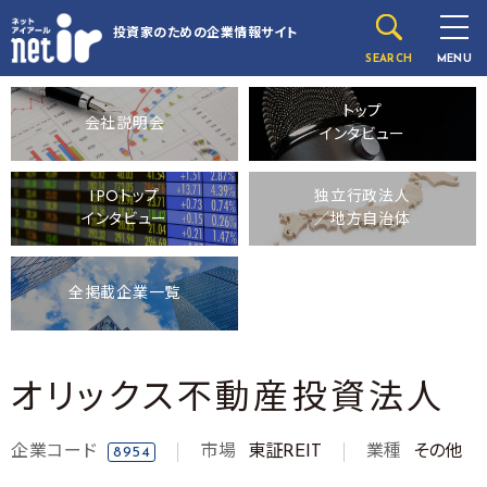
投資家のための
企業情報サイト
SEARCH
MENU
トップ
会社説明会
インタビュー
IPOトップ
独立行政法人
インタビュー
／地方自治体
全掲載企業一覧
オリックス不動産投資法人
企業コード
市場
東証REIT
業種
その他
8954