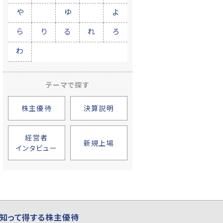
や
ゆ
よ
ら
り
る
れ
ろ
わ
テーマで探す
株主優待
決算説明
経営者
新規上場
インタビュー
知って得する株主優待