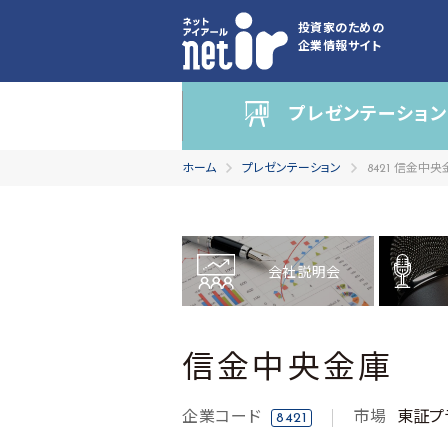
投資家のための
企業情報サイト
プレゼンテーション
ホーム
プレゼンテーション
8421 信金中央
会社説明会
信金中央金庫
企業コード
市場
東証プ
8421