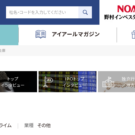
アイアールマガジン
金庫
トップ
IPOトップ
独立行
インタビュー
インタビュー
／地方
ライム
業種
その他