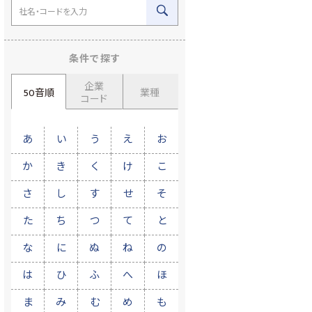
条件で探す
企業
50音順
業種
コード
あ
い
う
え
お
か
き
く
け
こ
さ
し
す
せ
そ
た
ち
つ
て
と
な
に
ぬ
ね
の
は
ひ
ふ
へ
ほ
ま
み
む
め
も