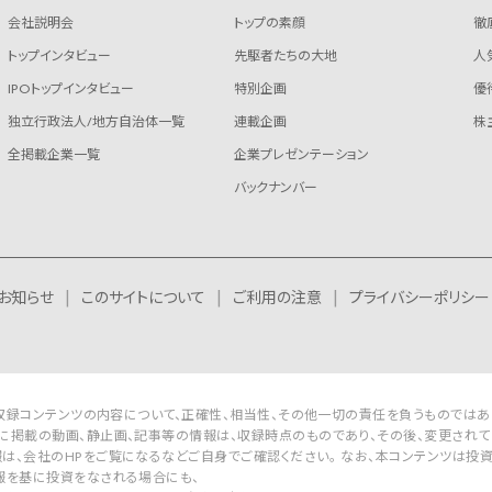
会社説明会
トップの素顔
徹
トップインタビュー
先駆者たちの大地
人
IPOトップインタビュー
特別企画
優
独立行政法人/地方自治体一覧
連載企画
株
全掲載企業一覧
企業プレゼンテーション
バックナンバー
お知らせ
このサイトについて
ご利用の注意
プライバシーポリシー
Rは収録コンテンツの内容について、正確性、相当性、その他一切の責任を負うものではあ
に掲載の動画、静止画、記事等の情報は、収録時点のものであり、その後、変更されて
は、会社のHPをご覧になるなどご自身でご確認ください。 なお、本コンテンツは投
報を基に投資をなされる場合にも、