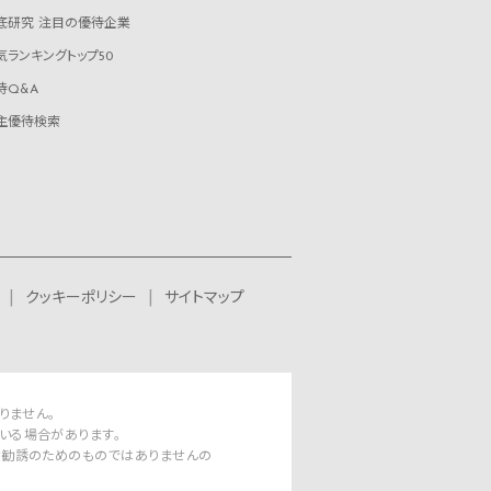
底研究 注目の優待企業
気ランキングトップ50
待Q&A
主優待検索
クッキーポリシー
サイトマップ
りません。
いる場合があります。
資勧誘のためのものではありませんの