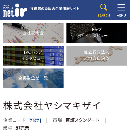
投資家のための
企業情報サイト
SEARCH
MENU
トップ
会社説明会
インタビュー
IPOトップ
独立行政法人
インタビュー
／地方自治体
全掲載企業一覧
株式会社ヤシマキザイ
企業コード
市場
東証スタンダード
7677
業種
卸売業