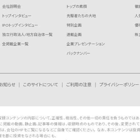
会社説明会
トップの素顔
徹
トップインタビュー
先駆者たちの大地
人
IPOトップインタビュー
特別企画
優
独立行政法人/地方自治体一覧
連載企画
株
全掲載企業一覧
企業プレゼンテーション
バックナンバー
お知らせ
このサイトについて
ご利用の注意
プライバシーポリシー
Rは収録コンテンツの内容について、正確性、相当性、その他一切の責任を負うものではあ
に掲載の動画、静止画、記事等の情報は、収録時点のものであり、その後、変更されて
は、会社のHPをご覧になるなどご自身でご確認ください。 なお、本コンテンツは投
報を基に投資をなされる場合にも、