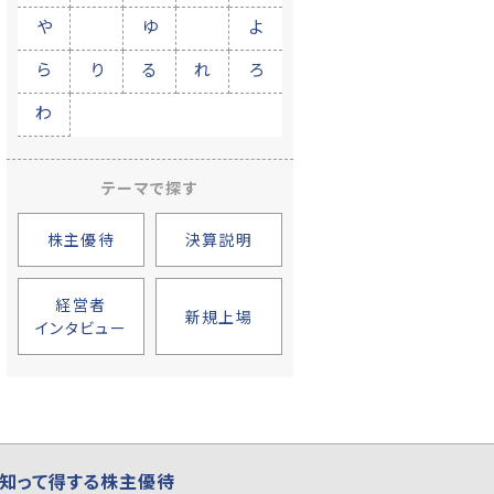
や
ゆ
よ
ら
り
る
れ
ろ
わ
テーマで探す
株主優待
決算説明
経営者
新規上場
インタビュー
知って得する株主優待