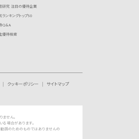
底研究 注目の優待企業
気ランキングトップ50
待Q&A
主優待検索
クッキーポリシー
サイトマップ
りません。
いる場合があります。
資勧誘のためのものではありませんの