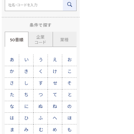
条件で探す
企業
50音順
業種
コード
あ
い
う
え
お
か
き
く
け
こ
さ
し
す
せ
そ
た
ち
つ
て
と
な
に
ぬ
ね
の
は
ひ
ふ
へ
ほ
ま
み
む
め
も