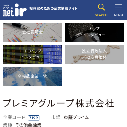
投資家のための
企業情報サイト
SEARCH
MENU
トップ
会社説明会
インタビュー
IPOトップ
独立行政法人
インタビュー
／地方自治体
全掲載企業一覧
プレミアグループ株式会社
企業コード
市場
東証プライム
7199
業種
その他金融業