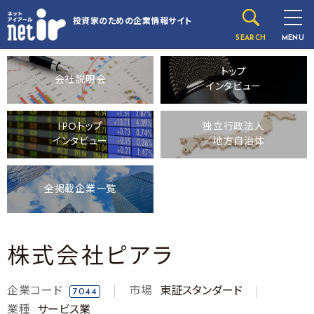
投資家のための
企業情報サイト
SEARCH
MENU
トップ
会社説明会
インタビュー
IPOトップ
独立行政法人
インタビュー
／地方自治体
全掲載企業一覧
株式会社ピアラ
企業コード
市場
東証スタンダード
7044
業種
サービス業