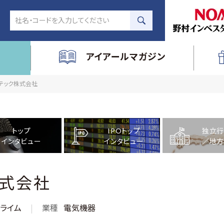
アイアールマガジン
ーテック株式会社
トップ
IPOトップ
独立行
インタビュー
インタビュー
／地方
株式会社
ライム
業種
電気機器