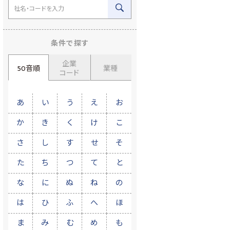
条件で探す
企業
50音順
業種
コード
あ
い
う
え
お
か
き
く
け
こ
さ
し
す
せ
そ
た
ち
つ
て
と
な
に
ぬ
ね
の
は
ひ
ふ
へ
ほ
ま
み
む
め
も