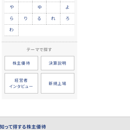
や
ゆ
よ
ら
り
る
れ
ろ
わ
テーマで探す
株主優待
決算説明
経営者
新規上場
インタビュー
知って得する株主優待