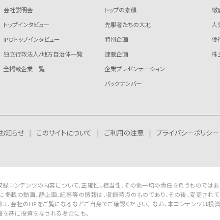
会社説明会
トップの素顔
徹
トップインタビュー
先駆者たちの大地
人
IPOトップインタビュー
特別企画
優
独立行政法人/地方自治体一覧
連載企画
株
全掲載企業一覧
企業プレゼンテーション
バックナンバー
お知らせ
このサイトについて
ご利用の注意
プライバシーポリシー
Rは収録コンテンツの内容について、正確性、相当性、その他一切の責任を負うものではあ
に掲載の動画、静止画、記事等の情報は、収録時点のものであり、その後、変更されて
は、会社のHPをご覧になるなどご自身でご確認ください。 なお、本コンテンツは投
報を基に投資をなされる場合にも、