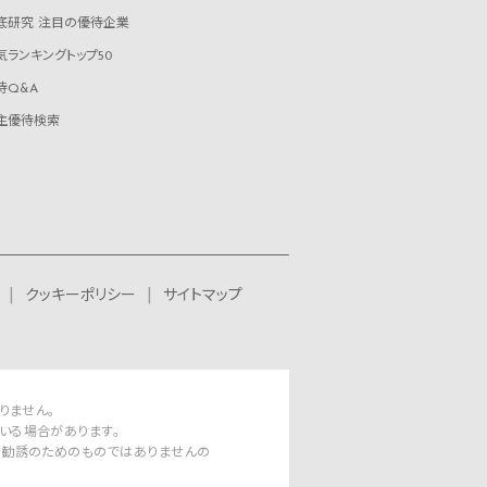
底研究 注目の優待企業
気ランキングトップ50
待Q&A
主優待検索
クッキーポリシー
サイトマップ
りません。
いる場合があります。
資勧誘のためのものではありませんの