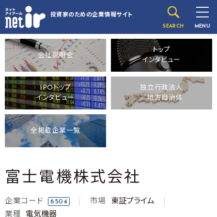
投資家のための
企業情報サイト
SEARCH
MENU
トップ
会社説明会
インタビュー
IPOトップ
独立行政法人
インタビュー
／地方自治体
全掲載企業一覧
富士電機株式会社
企業コード
市場
東証プライム
6504
業種
電気機器