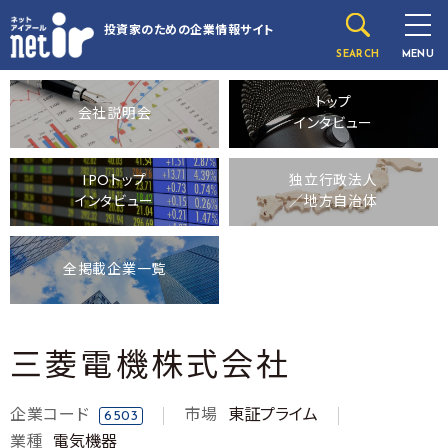
投資家のための
企業情報サイト
SEARCH
MENU
トップ
会社説明会
インタビュー
IPOトップ
独立行政法人
インタビュー
／地方自治体
全掲載企業一覧
三菱電機株式会社
企業コード
市場
東証プライム
6503
業種
電気機器