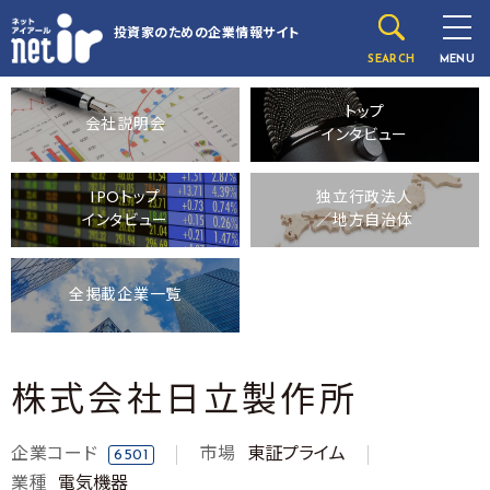
投資家のための
企業情報サイト
SEARCH
MENU
トップ
会社説明会
インタビュー
IPOトップ
独立行政法人
インタビュー
／地方自治体
全掲載企業一覧
株式会社日立製作所
企業コード
市場
東証プライム
6501
業種
電気機器