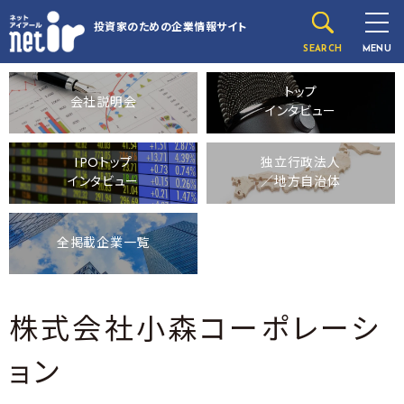
投資家のための
企業情報サイト
SEARCH
MENU
トップ
会社説明会
インタビュー
IPOトップ
独立行政法人
インタビュー
／地方自治体
全掲載企業一覧
株式会社小森コーポレーシ
ョン