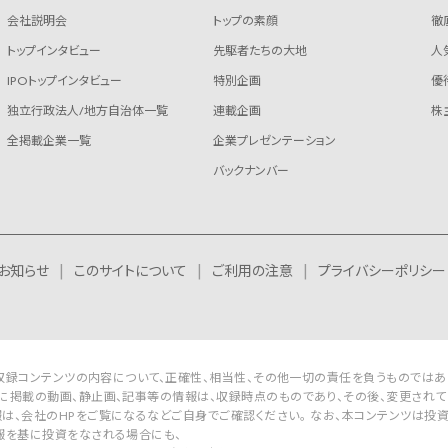
会社説明会
トップの素顔
徹
トップインタビュー
先駆者たちの大地
人
IPOトップインタビュー
特別企画
優
独立行政法人/地方自治体一覧
連載企画
株
全掲載企業一覧
企業プレゼンテーション
バックナンバー
お知らせ
このサイトについて
ご利用の注意
プライバシーポリシー
Rは収録コンテンツの内容について、正確性、相当性、その他一切の責任を負うものではあ
に掲載の動画、静止画、記事等の情報は、収録時点のものであり、その後、変更されて
は、会社のHPをご覧になるなどご自身でご確認ください。 なお、本コンテンツは投
報を基に投資をなされる場合にも、