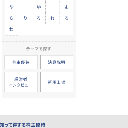
や
ゆ
よ
ら
り
る
れ
ろ
わ
テーマで探す
株主優待
決算説明
経営者
新規上場
インタビュー
知って得する株主優待