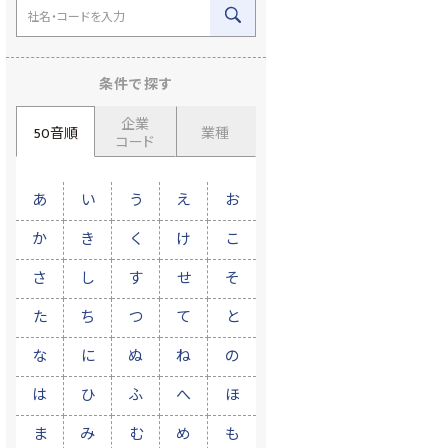
条件で探す
企業
50音順
業種
コード
あ
い
う
え
お
か
き
く
け
こ
さ
し
す
せ
そ
た
ち
つ
て
と
な
に
ぬ
ね
の
は
ひ
ふ
へ
ほ
ま
み
む
め
も