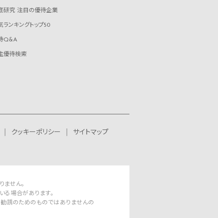
底研究 注目の優待企業
気ランキングトップ50
待Q&A
主優待検索
クッキーポリシー
サイトマップ
りません。
いる場合があります。
資勧誘のためのものではありませんの