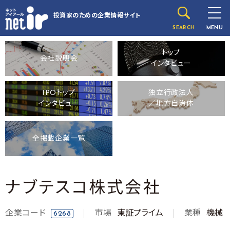
投資家のための
企業情報サイト
SEARCH
MENU
トップ
会社説明会
インタビュー
IPOトップ
独立行政法人
インタビュー
／地方自治体
全掲載企業一覧
ナブテスコ株式会社
企業コード
市場
東証プライム
業種
機械
6268