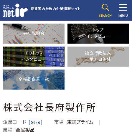
投資家のための
企業情報サイト
SEARCH
MENU
トップ
会社説明会
インタビュー
IPOトップ
独立行政法人
インタビュー
／地方自治体
全掲載企業一覧
株式会社長府製作所
企業コード
市場
東証プライム
5946
業種
金属製品